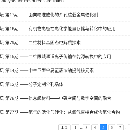
Catalysts for Resource Circulation
论坛”第17期 ——面向精准催化的介孔碳载金属催化剂
论坛”第16期 ——有机物电极在电化学能量存储与转化中的应用
论坛”第79期 ——二维材料基固态电解质探索
论坛”第15期 ——二维限域通道离子传输在能源转换中的应用
论坛”第14期 ——中空巨型金属氢簇浓缩提纯核元素
坛”第13期 ——分子定制介孔晶体
论坛”第78期 ——信息超材料——电磁空间与数字空间的融合
论坛”第77期 ——氮气的活化与转化：从氮气直接合成含氮化合物
...
...
上页
1
3
4
5
6
7