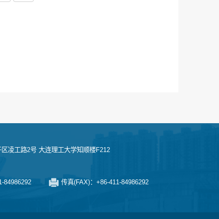
区凌工路2号 大连理工大学知顺楼F212
-84986292
传真(FAX)：+86-411-84986292