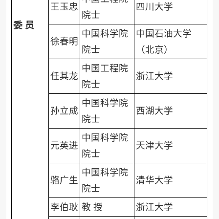
王玉忠
四川大学
院士
委
员
中国科学院
中国石油大学
徐春明
院士
（北京）
中国工程院
任其龙
浙江大学
院士
中国科学院
孙立成
西湖大学
院士
中国科学院
元英进
天津大学
院士
中国科学院
骆广生
清华大学
院士
李伯耿
教 授
浙江大学