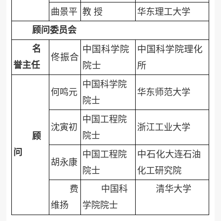
曲景平
教 授
华东理工大学
顾问委员会
名
中国科学院
中国科学院理化
佟振合
誉主任
院士
所
中国科学院
何鸣元
华东师范大学
院士
中国工程院
沈寅初
浙江工业大学
院士
顾
问
中石化
中国工程院
大连石油
胡永康
院士
化工研究院
费
中国科
清华大学
维扬
学院院士