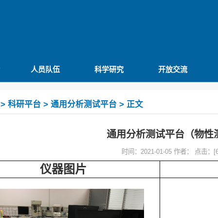
人员队伍
科学研究
开放交流
>
科研平台
>
通用分析测试平台
> 正文
通用分析测试平台（物性
时间：2021-01-05 作者： 点击：[
仪器图片