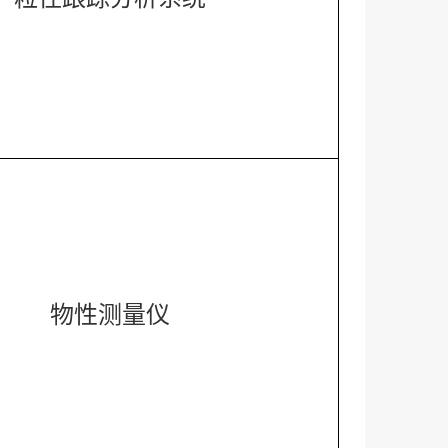
物性测量仪