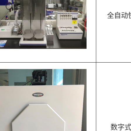
全自动
数字