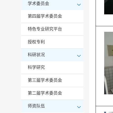
学术委员会
第四届学术委员会
特色专业研究平台
授权专利
科研状况
科学研究
第三届学术委员会
第二届学术委员会
师资队伍