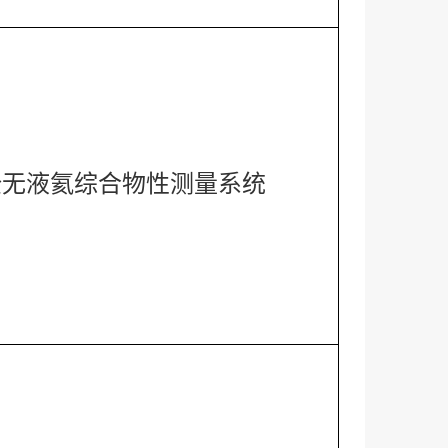
全无液氦综合物性测量系统