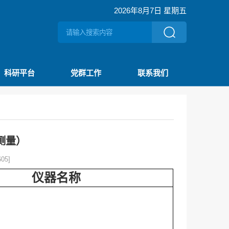
2026年8月7日 星期五
科研平台
党群工作
联系我们
测量）
605
]
仪器名称