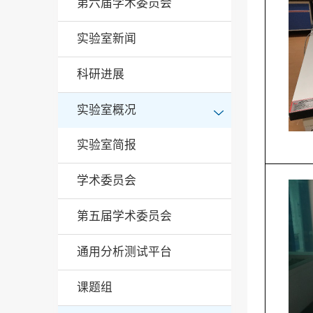
第六届学术委员会
实验室新闻
科研进展
实验室概况
实验室简报
学术委员会
第五届学术委员会
通用分析测试平台
课题组