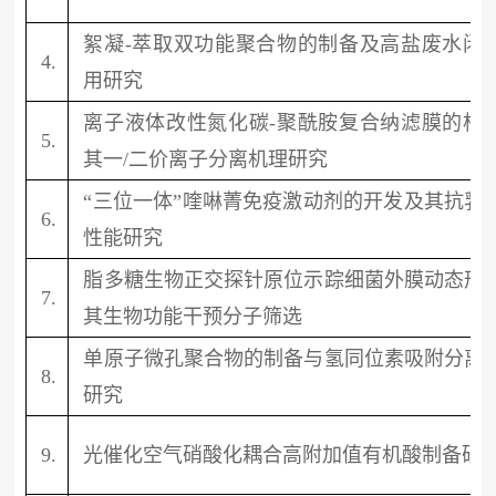
絮凝-萃取双功能聚合物的制备及高盐废水闭
4.
用研究
离子液体改性氮化碳-聚酰胺复合纳滤膜的构
5.
其一/二价离子分离机理研究
“三位一体”
喹啉菁免疫
激动剂的开发及其抗乳
6.
性能研究
脂多糖生物正交探针原位示踪细菌外膜动态形
7.
其生物功能干预分子筛选
单原子微孔聚合物的制备与氢同位素吸附分离
8.
研究
9.
光催化空气硝酸化耦合高附加值有机酸制备研