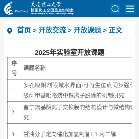
首页
>
开放交流
>
开放课题
> 正文
2025年实验室开放课题
序
课题名称
号
多孔吸附剂限域水界面/可再生位点同步强化
1.
级N-甲基吡咯烷中铁离子脱除的机制研究
奎宁鎓基阴离子交换膜的结构设计与微结构调
2.
究
3.
甘油分子定向催化加氢制备1,3-丙二醇