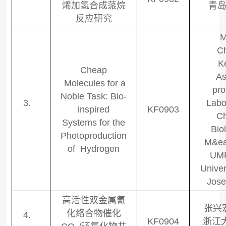
烯加氢合成蒎烷
青
反应研究
M
Ch
Ke
Cheap
As
Molecules for a
pro
Noble Task: Bio-
3.
Labo
inspired
KF0903
Ch
Systems for the
Bio
Photoproduction
M&ea
of Hydrogen
UM
Univer
Jose
高活性双金属氰
张兴
化络合物催化
4.
KF0904
浙江