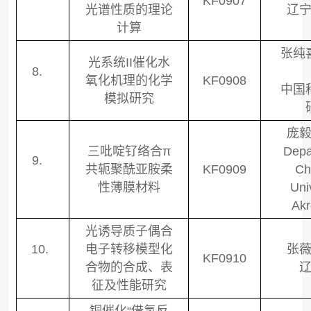
KF0907
光谱性质的理论
辽
计算
张纯
光系统
II
催化水
8.
氧化机理的化学
KF0908
中国
模拟研究
庞
三吡啶钌络合
π
Depa
9.
共轭聚酰亚胺柔
KF0909
Ch
性薄膜材料
Uni
Ak
光诱导质子偶合
10.
电子转移模型化
张
KF0910
合物的合成、表
征及性能研究