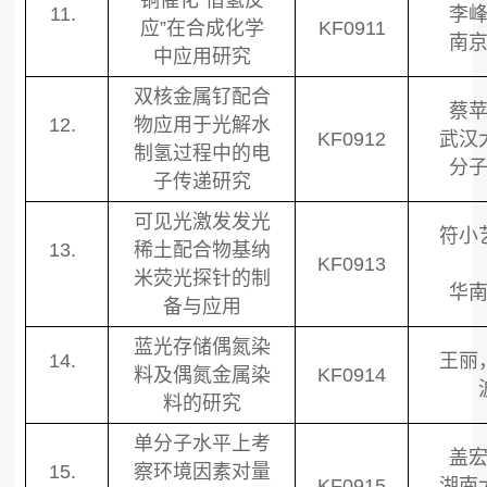
铜催化
“
借氢反
11.
李
应
”
在合成化学
KF0911
南
中应用研究
双核金属钌配合
蔡
12.
物应用于光解水
KF0912
武汉
制氢过程中的电
分
子传递研究
可见光激发发光
符小
13.
稀土配合物基纳
KF0913
米荧光探针的制
华
备与应用
蓝光存储偶氮染
14.
王丽
料及偶氮金属染
KF0914
料的研究
单分子水平上考
盖
15.
察环境因素对量
KF0915
湖南