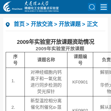
首页
>
开放交流
>
开放课题
> 正文
2009年实验室开放课题资助情况
2009
年实验室开放课题
序
课题编
课题名称
负责
号
号
对神经细胞内钙
解丽
离子和一氧化氮
1.
KF0901
进行同步检测的
华侨
荧光探针
新型温控相分离
2.
催化剂催化
α-
蒎
解从
KF0902