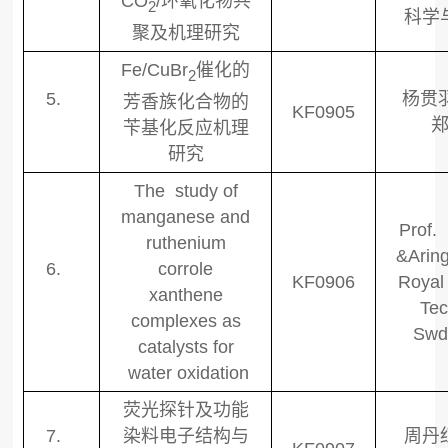
CO
/
环氧化物共
2
科学
聚及机理研究
Fe/CuBr
催化的
2
5.
杨贯
芳香族化合物的
KF0905
苄基化反应机理
研究
The study of
manganese and
Prof.
ruthenium
&Arin
6.
corrole
KF0906
Royal 
xanthene
Tec
complexes as
Swd
catalysts for
water oxidation
荧光探针及功能
7.
染料电子结构与
周丹